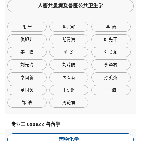
人畜共患病及兽医公共卫生学
孔 宁
陈宗艳
李 涛
仇旭升
胡青海
韩先干
姜一峰
蒋 蔚
刘长龙
刘光清
刘芹防
李泽君
李国新
孟春春
孙英杰
单同领
王少辉
于 海
郑 浩
周艳君
专业二 0906Z2 兽药学
药物化学