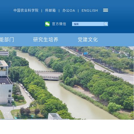
中国农业科学院
|
所邮箱
|
办公OA
|
ENGLISH
官方微信
能部门
研究生培养
党建文化