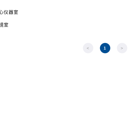
心仪器室
镜室
<
1
>