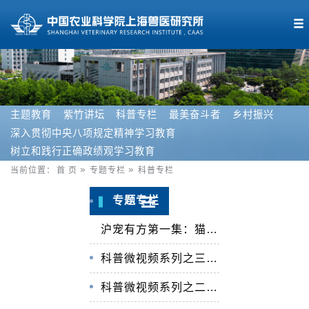
主题教育
紫竹讲坛
科普专栏
最美奋斗者
乡村振兴
深入贯彻中央八项规定精神学习教育
树立和践行正确政绩观学习教育
当前位置：
首 页
专题专栏
科普专栏
专题专栏
沪宠有方第一集：猫毛过敏那些事
科普微视频系列之三：《小鸡出壳历险记》
科普微视频系列之二：《给动物吃的药有那些呢？》