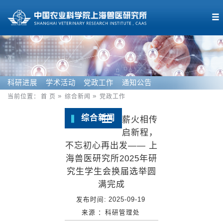
科研进展
学术活动
党政工作
通知公告
当前位置：
首 页
综合新闻
党政工作
综合新闻
薪火相传
启新程，
不忘初心再出发—— 上
海兽医研究所2025年研
究生学生会换届选举圆
满完成
发布时间:
2025-09-19
来源 ：
科研管理处