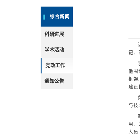
综合新闻
科研进展
学术活动
记、
党政工作
他围
框架
通知公告
建设
与技
用，
人员