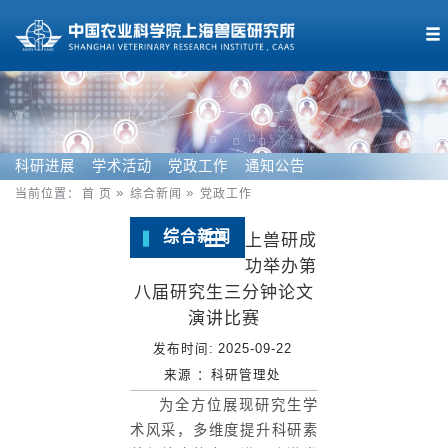
科研进展
学术活动
党政工作
通知公告
当前位置：
首 页
综合新闻
党政工作
综合新闻
上兽研成
功举办第
八届研究生三分钟论文
演讲比赛
发布时间:
2025-09-22
来源 ：
科研管理处
为全方位展现研究生学
术风采，多维度提升科研素