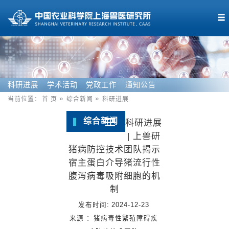
科研进展
学术活动
党政工作
通知公告
当前位置：
首 页
综合新闻
科研进展
综合新闻
科研进展
| 上兽研
猪病防控技术团队揭示
宿主蛋白介导猪流行性
腹泻病毒吸附细胞的机
制
发布时间:
2024-12-23
来源 ：
猪病毒性繁殖障碍疾